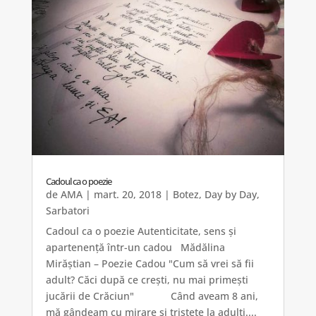
Cadoul ca o poezie
de
AMA
|
mart. 20, 2018
|
Botez
,
Day by Day
,
Sarbatori
Cadoul ca o poezie Autenticitate, sens și
apartenență într-un cadou Mădălina
Mirăștian – Poezie Cadou "Cum să vrei să fii
adult? Căci după ce crești, nu mai primești
jucării de Crăciun" Când aveam 8 ani,
mă gândeam cu mirare și tristețe la adulți....