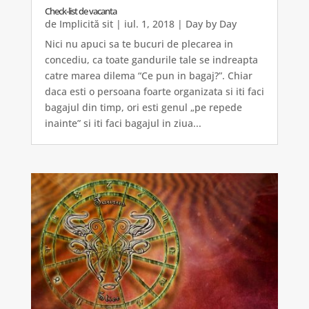
Check-list de vacanta
de
Implicită sit
|
iul. 1, 2018
|
Day by Day
Nici nu apuci sa te bucuri de plecarea in
concediu, ca toate gandurile tale se indreapta
catre marea dilema “Ce pun in bagaj?”. Chiar
daca esti o persoana foarte organizata si iti faci
bagajul din timp, ori esti genul „pe repede
inainte” si iti faci bagajul in ziua...