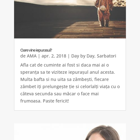
Oare vine iepurasul?
de
AMA
|
apr. 2, 2018
|
Day by Day
,
Sarbatori
Afla cat de cuminte ai fost si daca mai ai o
speranța sa te viziteze iepurașul anul acesta.
Multa bafta si nu uita sa zâmbești, fiecare
zâmbet iți prelungește ție si celorlalți viața cu o
câteva secunda sau măcar o face mai
frumoasa. Paste fericit!