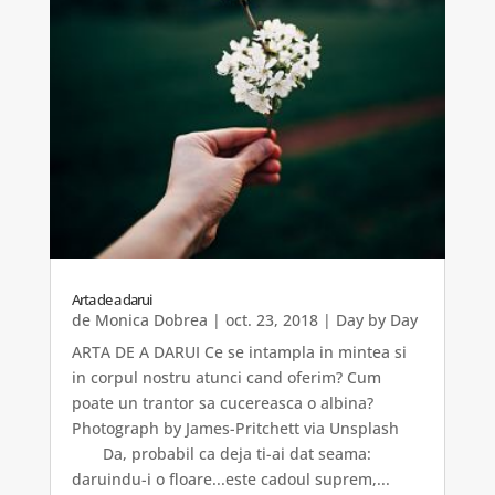
Arta de a darui
de
Monica Dobrea
|
oct. 23, 2018
|
Day by Day
ARTA DE A DARUI Ce se intampla in mintea si
in corpul nostru atunci cand oferim? Cum
poate un trantor sa cucereasca o albina?
Photograph by James-Pritchett via Unsplash
Da, probabil ca deja ti-ai dat seama:
daruindu-i o floare...este cadoul suprem,...