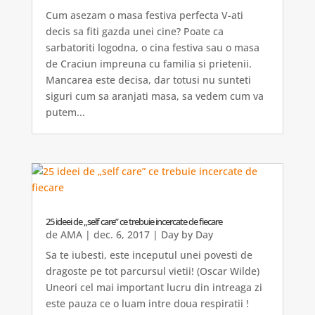
Cum asezam o masa festiva perfecta V-ati
decis sa fiti gazda unei cine? Poate ca
sarbatoriti logodna, o cina festiva sau o masa
de Craciun impreuna cu familia si prietenii.
Mancarea este decisa, dar totusi nu sunteti
siguri cum sa aranjati masa, sa vedem cum va
putem...
25 ideei de „self care” ce trebuie incercate de fiecare
de
AMA
|
dec. 6, 2017
|
Day by Day
Sa te iubesti, este inceputul unei povesti de
dragoste pe tot parcursul vietii! (Oscar Wilde)
Uneori cel mai important lucru din intreaga zi
este pauza ce o luam intre doua respiratii !