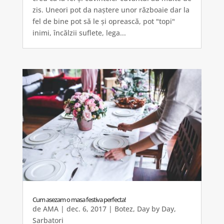
zis. Uneori pot da naștere unor războaie dar la
fel de bine pot să le și oprească, pot "topi"
inimi, încălzii suflete, lega...
Cum asezam o masa festiva perfecta!
de
AMA
|
dec. 6, 2017
|
Botez
,
Day by Day
,
Sarbatori