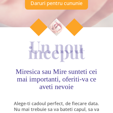
Daruri pentru cununie
Un nou
inceput
Miresica sau Mire sunteti cei
mai importanti, oferiti-va ce
aveti nevoie
Alege-ti cadoul perfect, de fiecare data.
Nu mai trebuie sa va bateti capul, sa va