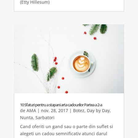
(Etty Hillesum)
10 Sfaturi pentru a stapani arta cadourilor Partea a 2-a
de
AMA
|
nov. 28, 2017
|
Botez
,
Day by Day
,
Nunta
,
Sarbatori
Cand oferiti un gand sau o parte din suflet si
alegeti un cadou semnificativ atunci darul