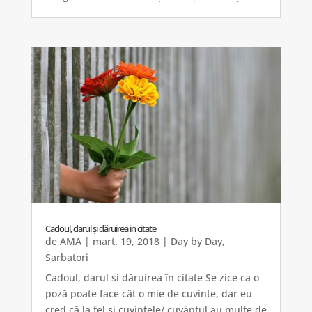
Cadoul, darul și dăruirea in citate
de
AMA
|
mart. 19, 2018
|
Day by Day
,
Sarbatori
Cadoul, darul si dăruirea în citate Se zice ca o
poză poate face cât o mie de cuvinte, dar eu
cred că la fel și cuvintele/ cuvântul au multe de