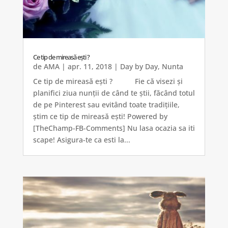
Ce tip de mireasă ești ?
de
AMA
|
apr. 11, 2018
|
Day by Day
,
Nunta
Ce tip de mireasă ești ? Fie că visezi și
planifici ziua nunții de când te știi, făcând totul
de pe Pinterest sau evitând toate tradițiile,
știm ce tip de mireasă ești! Powered by
[TheChamp-FB-Comments] Nu lasa ocazia sa iti
scape! Asigura-te ca esti la...