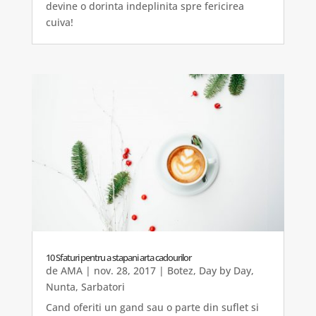
devine o dorinta indeplinita spre fericirea
cuiva!
10 Sfaturi pentru a stapani arta cadourilor
de
AMA
|
nov. 28, 2017
|
Botez
,
Day by Day
,
Nunta
,
Sarbatori
Cand oferiti un gand sau o parte din suflet si