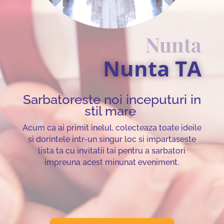
Nunta
Nunta TA
Sarbatoreste noi inceputuri in
stil mare
Acum ca ai primit inelul, colecteaza toate ideile
si dorintele intr-un singur loc si impartaseste
lista ta cu invitatii tai pentru a sarbatori
impreuna acest minunat eveniment.