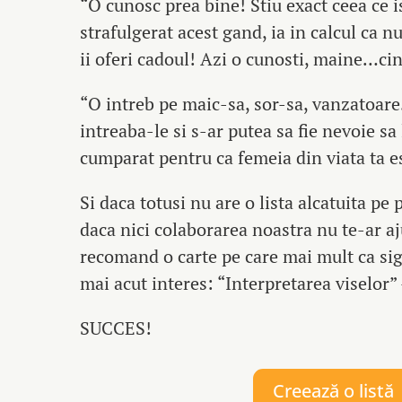
“O cunosc prea bine! Stiu exact ceea ce i
strafulgerat acest gand, ia in calcul ca n
ii oferi cadoul! Azi o cunosti, maine…cin
“O intreb pe maic-sa, sor-sa, vanzatoar
intreaba-le si s-ar putea sa fie nevoie sa 
cumparat pentru ca femeia din viata ta 
Si daca totusi nu are o lista alcatuita pe
daca nici colaborarea noastra nu te-ar aju
recomand o carte pe care mai mult ca sigu
mai acut interes: “Interpretarea viselor”
SUCCES!
Creează o listă