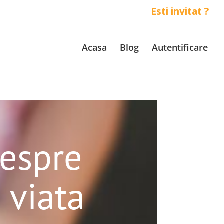
Esti invitat ?
Acasa
Blog
Autentificare
despre
 viata