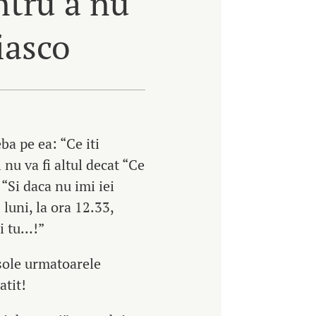
ntru a nu
iasco
ba pe ea: “Ce iti
nu va fi altul decat “Ce
 “Si daca nu imi iei
luni, la ora 12.33,
zi tu…!”
sole urmatoarele
atit!