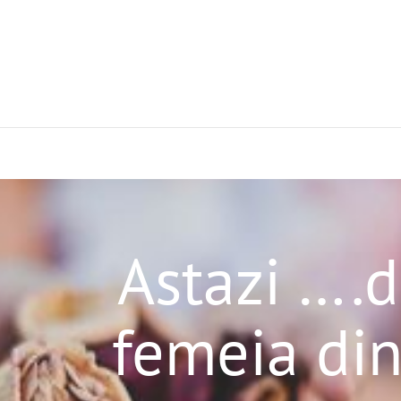
Astazi ….
femeia din