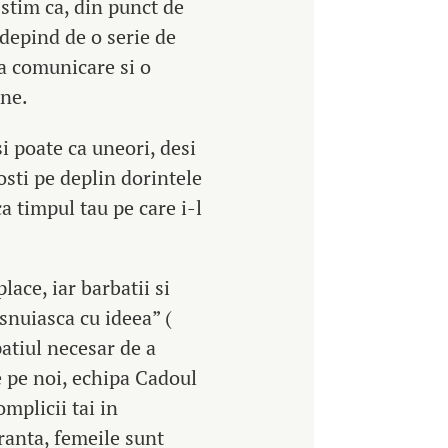
 stim ca, din punct de
i depind de o serie de
na comunicare si o
ine.
si poate ca uneori, desi
osti pe deplin dorintele
ca timpul tau pe care i-l
lace, iar barbatii si
isnuiasca cu ideea” (
patiul necesar de a
e pe noi, echipa Cadoul
mplicii tai in
uranta, femeile sunt