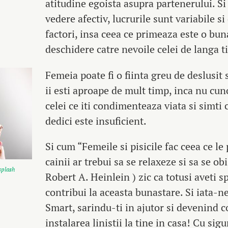
atitudine egoista asupra partenerului. Si
vedere afectiv, lucrurile sunt variabile s
factori, insa ceea ce primeaza este o bu
deschidere catre nevoile celei de langa t
Femeia poate fi o fiinta greu de deslusit 
ii esti aproape de mult timp, inca nu cun
celei ce iti condimenteaza viata si simti 
dedici este insuficient.
Si cum “Femeile si pisicile fac ceea ce le p
cainii ar trebui sa se relaxeze si sa se ob
plash
Robert A. Heinlein ) zic ca totusi aveti s
contribui la aceasta bunastare. Si iata-n
Smart, sarindu-ti in ajutor si devenind co
instalarea linistii la tine in casa! Cu sig