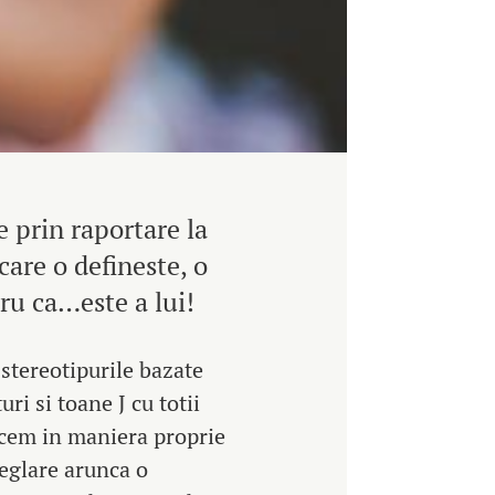
 prin raportare la
 care o defineste, o
tru ca…este a lui!
tereotipurile bazate
turi si toane
J
cu totii
ecem in maniera proprie
reglare arunca o