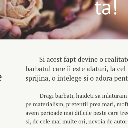
ta!
Si acest fapt devine o realitate
barbatul care ii este alaturi, la cel
e
sprijina, o intelege si o adora pen
Dragi barbati, haideti sa inlaturam s
pe materialism, pretentii prea mari, mof
avem perioade mai dificile peste care tr
si, de cele mai multe ori, nevoia de auto