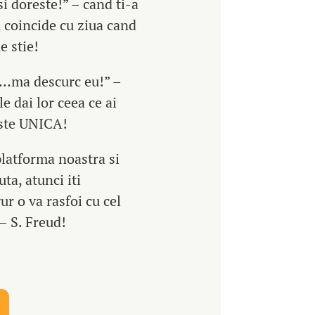
si doreste!” – cand ti-a
u coincide cu ziua cand
e stie!
e…ma descurc eu!” –
le dai lor ceea ce ai
este UNICA!
 platforma noastra si
ta, atunci iti
r o va rasfoi cu cel
 – S. Freud!