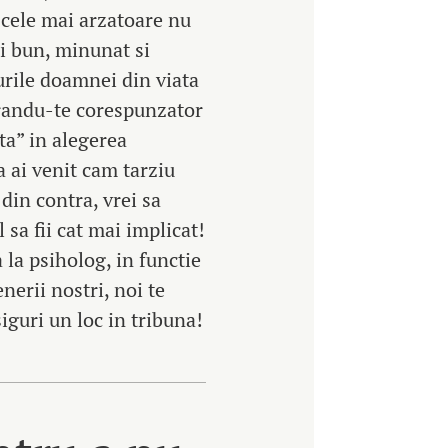
r cele mai arzatoare nu
ai bun, minunat si
urile doamnei din viata
irandu-te corespunzator
ta” in alegerea
ca ai venit cam tarziu
 din contra, vrei sa
 sa fii cat mai implicat!
 la psiholog, in functie
enerii nostri, noi te
siguri un loc in tribuna!