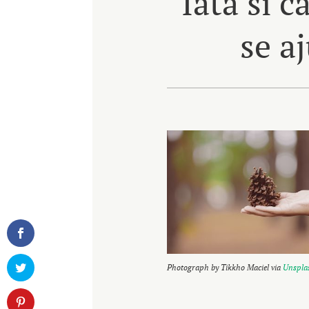
Iata si 
se a
Photograph by Tikkho Maciel via
Unspla