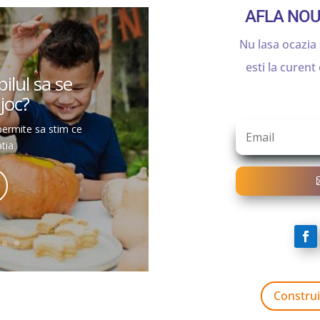
AFLA NOU
Nu lasa ocazia 
esti la curent
ilul sa se
joc?
 permite sa stim ce
tia
Construi