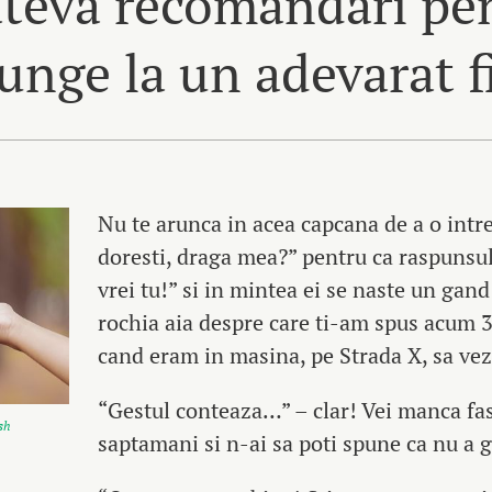
cateva recomandari pe
junge la un adevarat f
Nu te arunca in acea capcana de a o intre
doresti, draga mea?” pentru ca raspunsul 
vrei tu!” si in mintea ei se naste un gand
rochia aia despre care ti-am spus acum 3 
cand eram in masina, pe Strada X, sa ve
“Gestul conteaza…” – clar! Vei manca fa
sh
saptamani si n-ai sa poti spune ca nu a g