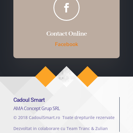

Contact Online
Facebook
Cadoul Smart
AMA Concept Grup SRL
© 2018 CadoulSmart.ro Toate drepturile rezervate
Dezvoltat in colaborare cu Team Tranc & Zulian