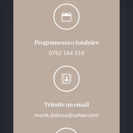

Programeaza o intalnire
0752 164 316

Trimite un email
monik.dobrea@yahoo.com